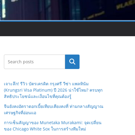
Search
เจาะลึก! รีวิว บัตรเครดิต กรุงศรี วีซ่า แพลทินัม
(Krungsri Visa Platinum) ปี 2026 น่าใช้ไหม? ครบทุก
สิทธิประโยชน์และเงื่อนไขที่คุณต้องรู้
จีนยังคงอัตราดอกเบี้ยเทียบเคียงคงที่ ท่ามกลางสัญญาณ
เศรษฐกิจที่อ่อนแอ
การเซ็นสัญญาของ Munetaka Murakami: จุดเปลี่ยน
ของ Chicago White Sox ในการสร้างทีมใหม่