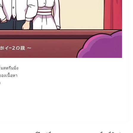
สตรีมมิ่ง
งเนื้อหา
ง