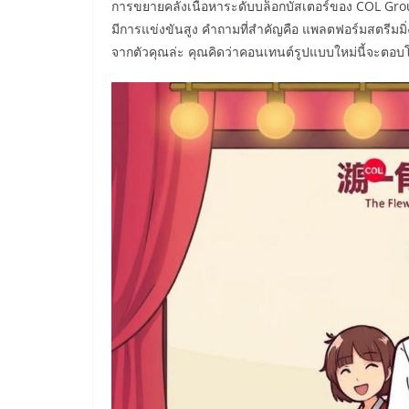
การขยายคลังเนื้อหาระดับบล็อกบัสเตอร์ของ COL Group
มีการแข่งขันสูง คำถามที่สำคัญคือ แพลตฟอร์มสตรีมม
จากตัวคุณล่ะ คุณคิดว่าคอนเทนต์รูปแบบใหม่นี้จะตอบโ