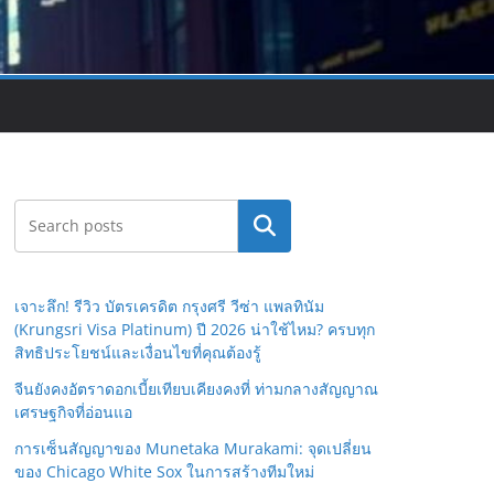
Search
เจาะลึก! รีวิว บัตรเครดิต กรุงศรี วีซ่า แพลทินัม
(Krungsri Visa Platinum) ปี 2026 น่าใช้ไหม? ครบทุก
สิทธิประโยชน์และเงื่อนไขที่คุณต้องรู้
จีนยังคงอัตราดอกเบี้ยเทียบเคียงคงที่ ท่ามกลางสัญญาณ
เศรษฐกิจที่อ่อนแอ
การเซ็นสัญญาของ Munetaka Murakami: จุดเปลี่ยน
ของ Chicago White Sox ในการสร้างทีมใหม่